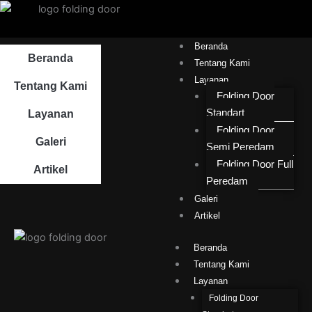
Lewati
ke
konten
Beranda
Beranda
Tentang Kami
Layanan
Tentang Kami
Folding Door
Standart
Layanan
Folding Door
Galeri
Semi Peredam
Folding Door Full
Artikel
Peredam
Galeri
Artikel
Beranda
Tentang Kami
Layanan
Folding Door