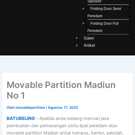
Standart
Folding Door Semi
Peredam
Folding Door Full
Peredam
Galeri
Artikel
Movable Partition Madiun
No 1
Oleh
movablepartition
/
Agustus 17, 2022
BATUBELING
– Apabila anda sedang mencari jasa
pembuatan dan pemasangan pintu lipat peredam atau
movable partition Madiun untuk kampus, kantor, sekolah,