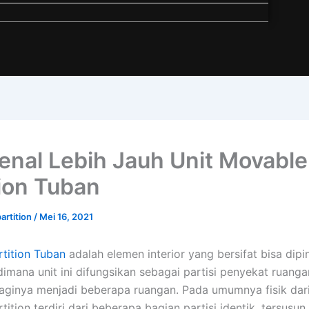
nal Lebih Jauh Unit Movable
tion Tuban
artition
/
Mei 16, 2021
tition Tuban
adalah elemen interior yang bersifat bisa dip
dimana unit ini difungsikan sebagai partisi penyekat ruang
inya menjadi beberapa ruangan. Pada umumnya fisik dari
ition terdiri dari beberapa bagian partisi identik, tersusun