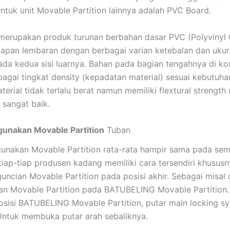
ntuk unit Movable Partition lainnya adalah PVC Board.
erupakan produk turunan berbahan dasar PVC (Polyvinyl C
apan lembaran dengan berbagai varian ketebalan dan ukura
ada kedua sisi luarnya. Bahan pada bagian tengahnya di k
agai tingkat density (kepadatan material) sesuai kebutuhan
erial tidak terlalu berat namun memiliki flextural strength
 sangat baik.
unakan Movable Partition
Tuban
nakan Movable Partition rata-rata hampir sama pada semu
tiap-tiap produsen kadang memiliki cara tersendiri khususn
uncian Movable Partition pada posisi akhir. Sebagai misal 
n Movable Partition pada BATUBELING Movable Partition.
sisi BATUBELING Movable Partition, putar main locking s
Untuk membuka putar arah sebaliknya.