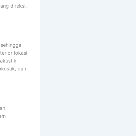
ang direksi,
 sehingga
erior lokasi
akustik.
akustik, dan
dah
tem