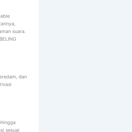
vable
tannya,
aman suara.
UBELING
peredam, dan
ivasi
ehingga
si sesuai