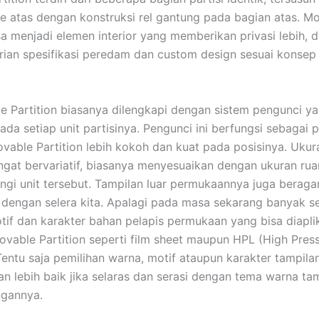
e atas dengan konstruksi rel gantung pada bagian atas. M
isa menjadi elemen interior yang memberikan privasi lebih, 
rian spesifikasi peredam dan custom design sesuai konsep 
e Partition biasanya dilengkapi dengan sistem pengunci y
ada setiap unit partisinya. Pengunci ini berfungsi sebagai
ovable Partition lebih kokoh dan kuat pada posisinya. Uku
angat bervariatif, biasanya menyesuaikan dengan ukuran ru
ngi unit tersebut. Tampilan luar permukaannya juga beraga
 dengan selera kita. Apalagi pada masa sekarang banyak se
tif dan karakter bahan pelapis permukaan yang bisa diapli
ovable Partition seperti film sheet maupun HPL (High Pres
Tentu saja pemilihan warna, motif ataupun karakter tampil
kan lebih baik jika selaras dan serasi dengan tema warna ta
ngannya.