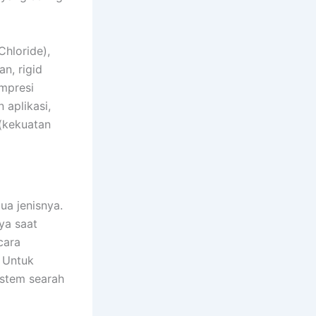
hloride),
n, rigid
ompresi
 aplikasi,
 (kekuatan
a jenisnya.
ya saat
cara
 Untuk
ystem searah