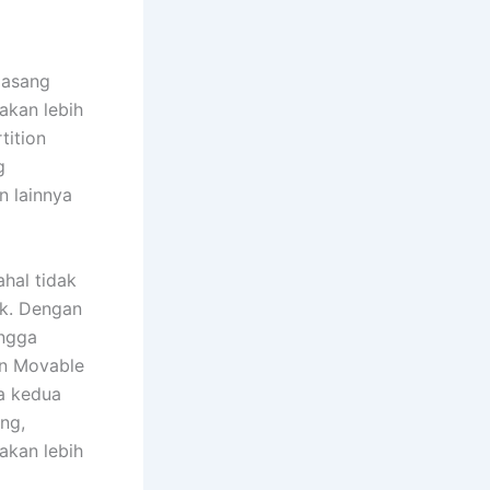
masang
akan lebih
tition
g
n lainnya
hal tidak
ak. Dengan
ingga
an Movable
na kedua
ng,
akan lebih