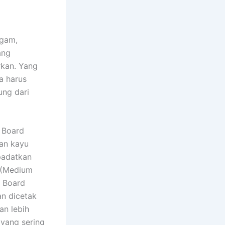
agam,
ang
rkan. Yang
a harus
ung dari
 Board
han kayu
padatkan
 (Medium
R Board
an dicetak
an lebih
 yang sering