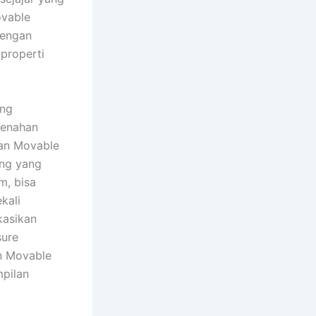
ovable
dengan
properti
ang
 penahan
ran Movable
ang yang
m, bisa
kali
kasikan
sure
an Movable
mpilan