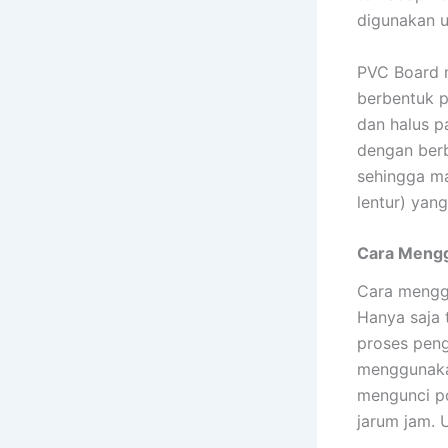
digunakan u
PVC Board m
berbentuk p
dan halus p
dengan berb
sehingga mat
lentur) yang
Cara Mengg
Cara menggu
Hanya saja 
proses peng
menggunaka
mengunci po
jarum jam. 