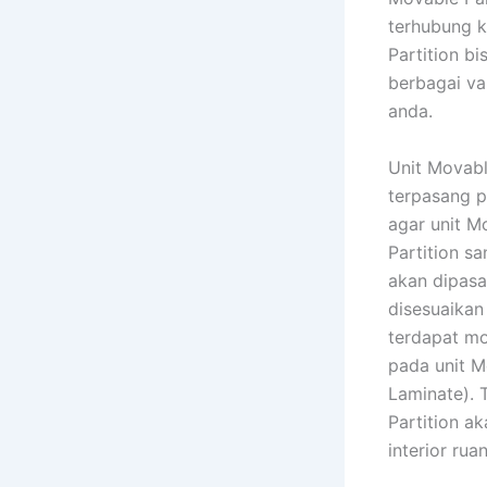
terhubung k
Partition b
berbagai va
anda.
Unit Movabl
terpasang p
agar unit M
Partition s
akan dipasa
disesuaikan
terdapat mo
pada unit M
Laminate). 
Partition a
interior rua