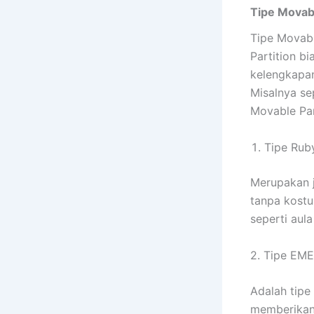
Tipe Movabl
Tipe Movabl
Partition b
kelengkapan
Misalnya s
Movable Part
Tipe Rub
Merupakan j
tanpa kostu
seperti aula
2. Tipe EM
Adalah tipe
memberikan 