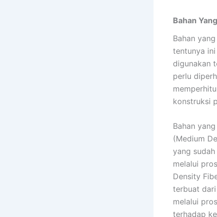
Bahan Yang
Bahan yang 
tentunya in
digunakan t
perlu diper
memperhitun
konstruksi 
Bahan yang 
(Medium Den
yang sudah 
melalui pro
Density Fib
terbuat dar
melalui pro
terhadap ke