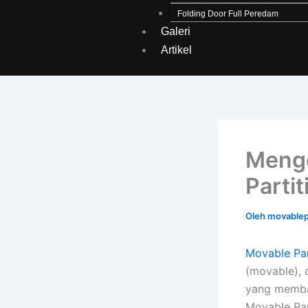
Folding Door Full Peredam
Galeri
Artikel
Menge
Parti
Oleh
movablep
Movable Par
(movable), 
yang membag
Movable Part