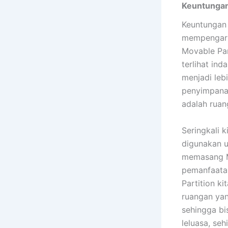
Keuntungan
Keuntungan
mempengaru
Movable Par
terlihat ind
menjadi leb
penyimpanan
adalah ruan
Seringkali 
digunakan u
memasang Mo
pemanfaatan
Partition k
ruangan yan
sehingga bi
leluasa, seh