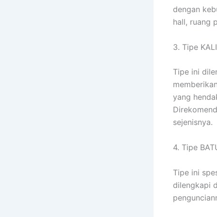
dengan kebu
hall, ruang 
3. Tipe KA
Tipe ini di
memberikan 
yang hendak
Direkomenda
sejenisnya.
4. Tipe BA
Tipe ini sp
dilengkapi 
pengunciann