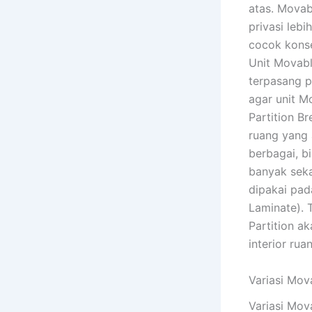
atas. Movab
privasi leb
cocok konse
Unit Movabl
terpasang p
agar unit M
Partition B
ruang yang 
berbagai, b
banyak seka
dipakai pad
Laminate). 
Partition a
interior rua
Variasi Mov
Variasi Mo