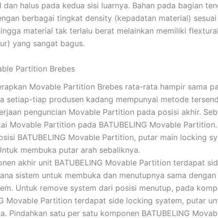
id dan halus pada kedua sisi luarnya. Bahan pada bagian te
ngan berbagai tingkat density (kepadatan material) sesua
hingga material tak terlalu berat melainkan memiliki flextura
tur) yang sangat bagus.
le Partition Brebes
rapkan Movable Partition Brebes rata-rata hampir sama 
aja setiap-tiap produsen kadang mempunyai metode tersendir
erjaan penguncian Movable Partition pada posisi akhir. Seb
i Movable Partition pada BATUBELING Movable Partition.
sisi BATUBELING Movable Partition, putar main locking sy
Untuk membuka putar arah sebaliknya.
en akhir unit BATUBELING Movable Partition terdapat sid
mana sistem untuk membuka dan menutupnya sama dengan
tem. Untuk remove system dari posisi menutup, pada komp
Movable Partition terdapat side locking syatem, putar un
. Pindahkan satu per satu komponen BATUBELING Movable