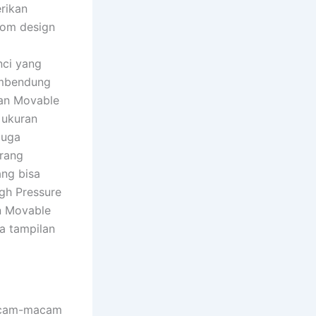
rikan
stom design
nci yang
pembendung
ran Movable
 ukuran
juga
arang
ang bisa
igh Pressure
an Movable
a tampilan
macam-macam