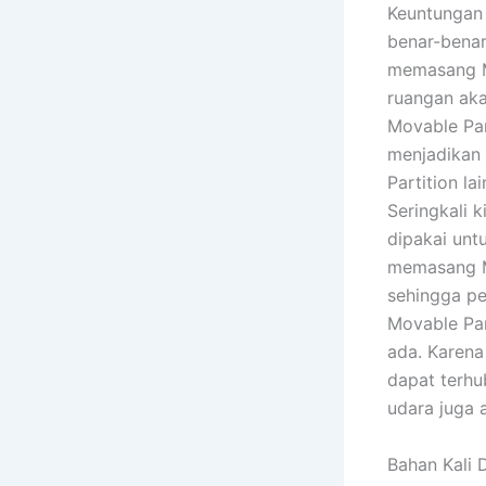
Keuntungan
benar-benar
memasang Mo
ruangan akan
Movable Par
menjadikan 
Partition l
Seringkali 
dipakai unt
memasang Mo
sehingga pe
Movable Par
ada. Karena
dapat terhu
udara juga a
Bahan Kali 