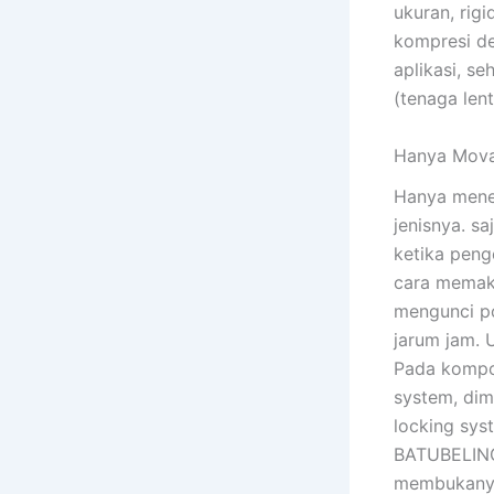
ukuran, rig
kompresi de
aplikasi, se
(tenaga len
Hanya Movab
Hanya mene
jenisnya. s
ketika peng
cara memaka
mengunci po
jarum jam. 
Pada kompon
system, di
locking sys
BATUBELING 
membukanya