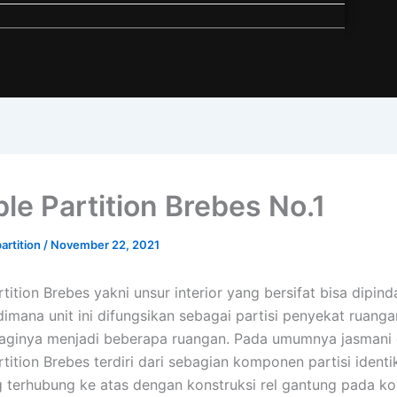
le Partition Brebes No.1
artition
/
November 22, 2021
tition Brebes yakni unsur interior yang bersifat bisa dipin
dimana unit ini difungsikan sebagai partisi penyekat ruang
ginya menjadi beberapa ruangan. Pada umumnya jasmani d
ition Brebes terdiri dari sebagian komponen partisi identik
g terhubung ke atas dengan konstruksi rel gantung pada 