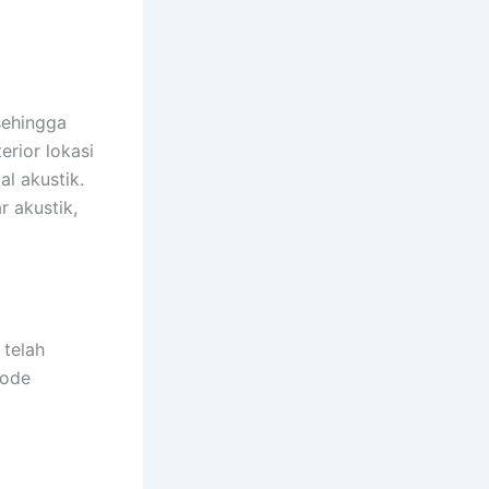
sehingga
erior lokasi
l akustik.
r akustik,
 telah
tode