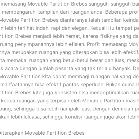
 memasang Movable Partition Brebes sungguh-sungguh ba
 mempengaruhi tampilan dari ruangan anda. Beberapa prof
vable Partition Brebes diantaranya ialah tampilan keinda
 lebih terlihat indah, rapi dan elegan. Kecuali itu tempat p
tition Brebes menjadi lebih hemat, karena fisiknya yang dap
ruang penyimpanannya lebih efisien. Profit memasang Mov
ainnya merupakan ruangan yang diterapkan bisa lebih efektif
kita memakai ruangan yang betul-betul besar dan luas, mesk
uk acara dengan jumlah peserta yang tak terlalu banyak. D
vable Partition kita dapat membagi ruangan hal yang de
manfaatannya bisa efektif pantas keperluan. Bukan cuma i
tition Brebes kita juga konsisten bisa mengoptimalkan ru
 kedua ruangan yang terpisah oleh Movable Partition masih
bung, sehingga bisa lebih nampak luas. Dengan demikian p
kan lebih leluasa, sehingga kondisi ruangan juga akan lebih
Diterapkan Movable Partition Brebes