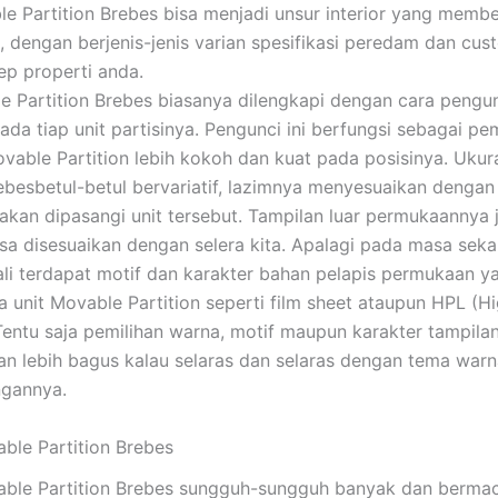
le Partition Brebes bisa menjadi unsur interior yang membe
ih, dengan berjenis-jenis varian spesifikasi peredam dan cu
p properti anda.
e Partition Brebes biasanya dilengkapi dengan cara pengu
ada tiap unit partisinya. Pengunci ini berfungsi sebagai 
ovable Partition lebih kokoh dan kuat pada posisinya. Uku
rebesbetul-betul bervariatif, lazimnya menyesuaikan dengan
akan dipasangi unit tersebut. Tampilan luar permukaannya 
isa disesuaikan dengan selera kita. Apalagi pada masa sek
li terdapat motif dan karakter bahan pelapis permukaan y
a unit Movable Partition seperti film sheet ataupun HPL (H
Tentu saja pemilihan warna, motif maupun karakter tampil
kan lebih bagus kalau selaras dan selaras dengan tema warn
ngannya.
able Partition Brebes
vable Partition Brebes sungguh-sungguh banyak dan ber