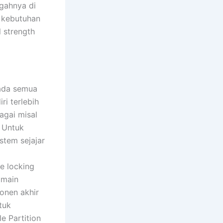
ngahnya di
i kebutuhan
l strength
pada semua
i terlebih
agai misal
 Untuk
stem sejajar
e locking
 main
onen akhir
tuk
 Partition