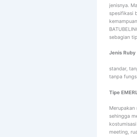
jenisnya. M
spesifikasi
kemampuan 
BATUBELING
sebagian tip
Jenis Ruby
standar, ta
tanpa fungsi
Tipe EMER
Merupakan m
sehingga me
kostumisasi
meeting, rua