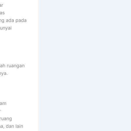
ar
tas
ng ada pada
unyai
sah ruangan
nya.
dam
r
 ruang
a, dan lain