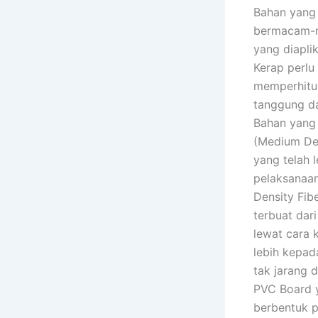
Bahan yang 
bermacam-ma
yang diapli
Kerap perlu
memperhitun
tanggung da
Bahan yang 
(Medium Den
yang telah 
pelaksanaa
Density Fib
terbuat dar
lewat cara 
lebih kepad
tak jarang 
PVC Board y
berbentuk 