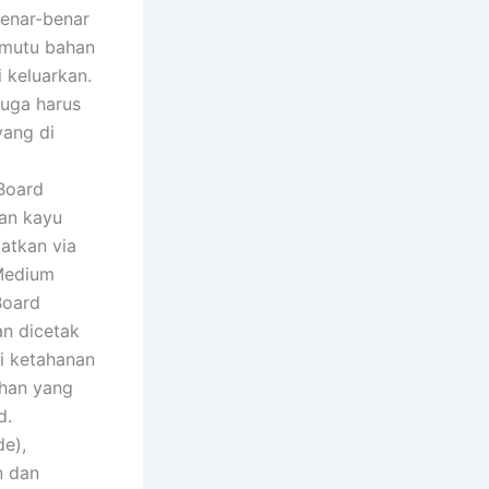
benar-benar
rmutu bahan
 keluarkan.
juga harus
yang di
 Board
han kayu
atkan via
(Medium
Board
an dicetak
i ketahanan
ahan yang
d.
de),
n dan