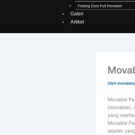
Folding Door Full Peredam
Galeri
Artikel
Movab
Oleh
movablep
Movable Par
(movable), 
yang memba
Movable Part
sejalan yan