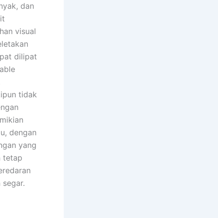
nyak, dan
it
han visual
eletakan
at dilipat
able
.
ipun tidak
engan
mikian
tu, dengan
angan yang
 tetap
eredaran
 segar.