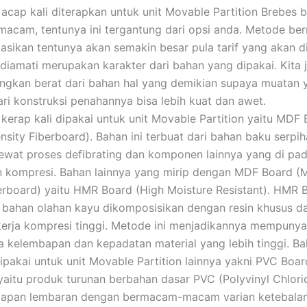
acap kali diterapkan untuk unit Movable Partition Brebes 
cam, tentunya ini tergantung dari opsi anda. Metode be
kasikan tentunya akan semakin besar pula tarif yang akan di
 diamati merupakan karakter dari bahan yang dipakai. Kita 
gkan berat dari bahan hal yang demikian supaya muatan 
ri konstruksi penahannya bisa lebih kuat dan awet.
kerap kali dipakai untuk unit Movable Partition yaitu MDF
sity Fiberboard). Bahan ini terbuat dari bahan baku serpi
lewat proses defibrating dan komponen lainnya yang di pad
n kompresi. Bahan lainnya yang mirip dengan MDF Board 
erboard) yaitu HMR Board (High Moisture Resistant). HMR 
i bahan olahan kayu dikomposisikan dengan resin khusus d
kerja kompresi tinggi. Metode ini menjadikannya mempunya
a kelembapan dan kepadatan material yang lebih tinggi. B
dipakai untuk unit Movable Partition lainnya yakni PVC Boar
aitu produk turunan berbahan dasar PVC (Polyvinyl Chlori
papan lembaran dengan bermacam-macam varian ketebala