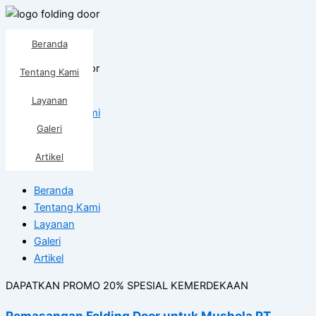
Lewati
ke
Folding Door
konten
Beranda
Tentang Kami
Beranda
Layanan
Tentang Kami
Galeri
Layanan
Galeri
Artikel
Artikel
Beranda
Tentang Kami
Layanan
Galeri
Artikel
DAPATKAN PROMO 20% SPESIAL KEMERDEKAAN
Pemasangan Folding Door untuk Mushola PT