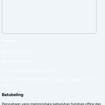
Kontak
WA 0821-1668-8110
WA 0878-5557-7325
Email: emailbatubeling@gmail.com
Alamat: Jl. Kyai Tambak Deres No.100B, Surabaya – 60124,
Indonesia.
Batubeling
Perusahaan yang memproduksi kebutuhan furniture office dan