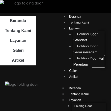
Lewati
ke
konten
Beranda
Beranda
Tentang Kami
Layanan
Tentang Kami
Folding Door
Standart
Layanan
Folding Door
Galeri
Semi Peredam
Folding Door Full
Artikel
Peredam
Galeri
Artikel
Beranda
Tentang Kami
Layanan
Folding Door