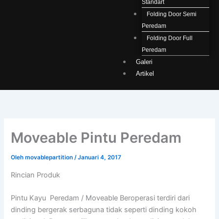
Standart
Folding Door Semi
Peredam
Folding Door Full
Peredam
Galeri
Artikel
Moveable Pintu Peredam
Oleh
movablepartition
/
Januari 4, 2017
Rincian Produk
Pintu Kayu Peredam / Moveable Beroperasi terdiri dari
dinding bergerak serbaguna tidak seperti dinding kokoh