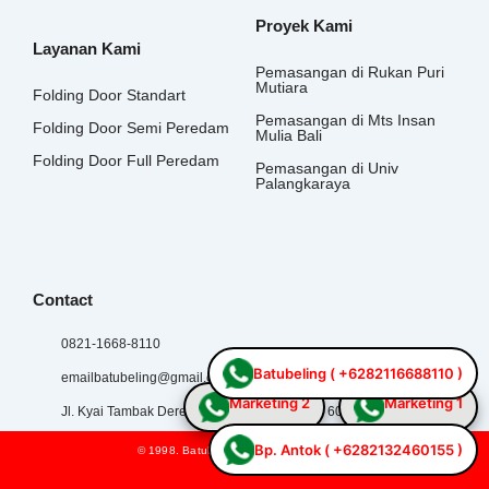
Proyek Kami
Layanan Kami
Pemasangan di Rukan Puri
Mutiara
Folding Door Standart
Pemasangan di Mts Insan
Folding Door Semi Peredam
Mulia Bali
Folding Door Full Peredam
Pemasangan di Univ
Palangkaraya
Contact
0821-1668-8110
Batubeling ( +6282116688110 )
emailbatubeling@gmail.co
Marketing 2
Marketing 1
Jl. Kyai Tambak Deres No.100B, Surabaya – 60124, Indonesia
Bp. Antok ( +6282132460155 )
© 1998. BatuBeling. All Rights Reserved.