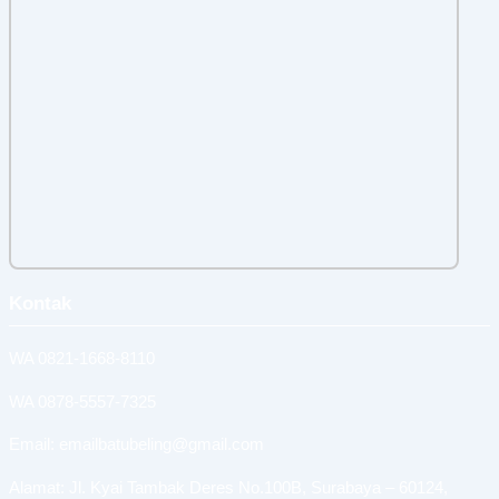
Kontak
WA 0821-1668-8110
WA 0878-5557-7325
Email: emailbatubeling@gmail.com
Alamat: Jl. Kyai Tambak Deres No.100B, Surabaya – 60124,