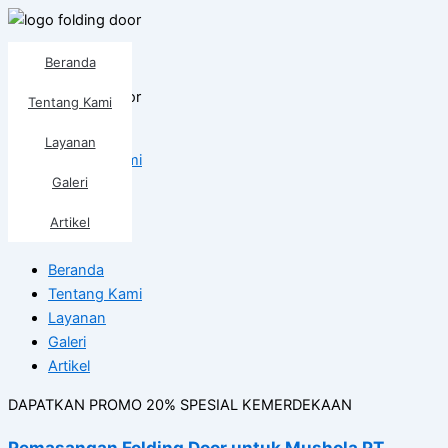
Lewati
ke
Folding Door
konten
Beranda
Tentang Kami
Beranda
Layanan
Tentang Kami
Galeri
Layanan
Galeri
Artikel
Artikel
Beranda
Tentang Kami
Layanan
Galeri
Artikel
DAPATKAN PROMO 20% SPESIAL KEMERDEKAAN
Pemasangan Folding Door untuk Mushola PT